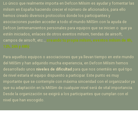
Lo único que realmente importa en Defcon Milsim es ayudar y fomentar las
milsim en España haciendo crecer el número de aficionados, para ello
hemos creado diversos protocolos donde los participantes y
asociaciones pueden acceder a todo el mundo MilSim con la ayuda de
Defcon (entrenamientos personales para equipos que se inicien o que ya
estén iniciados, enlaces de otros eventos milsim, tiendas de airsoft,
campos de airsoft, etc..,
creando tu propia milsim, eventos milsim de 8h,
12h, 24h y 48h)
.
Para aquellos equipos o asociaciones que ya llevan tiempo en este mundo
del MilSim y han adquirido mucha experiencia, en Defcon Milsim hemos
desarrollado unos
niveles de dificultad
para que nos orientéis en qué tipo
de nivel estaría el equipo dispuesto a participar. Este punto es muy
importante que se contemple con máxima sinceridad con el organizador ya
que su adaptación en la MilSim de cualquier nivel será de vital importancia.
Desde la organización se exigirá a los participantes que cumplan con el
nivel que han escogido.