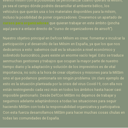
evento milsim con la posibilidad de personalizar cuanto queráis la Milsim,
ya sea el campo dónde podréis desarrollar el ambiente bélico, los
vehículos que queráis usa o los materiales disponibles para la milsim,
incluso la posibilidad de poner organizadores. Crearemos un apartado de
cursos para organizadores
que quieran trabajar en este ámbito (pincha
aquí para ir a enlace directo de “curso de organizadores de airsoft”).
Nuestro objetivo principal en Defcon Milsim es crear, fomentar e inculcar la
participación y el desarrollo de las Milsim en España, ya que los que nos
dedicamos a esto sabemos cuál es la situación a nivel económico y
sobretodo burocrático, pues existe un enorme vacío legal. Esto se traduce
aenmuchas gestiones y trabajos que ocupan la mayor parte de nuestro
tiempo diario y la adaptación y solución de los imprevistos es de vital
importancia, no solo a la hora de crear objetivos y misiones para la MilSim
sino el que podamos gestionarla sin ningún problema. Un claro ejemplo de
esto es la situación planteada por la crisis del virus Covid-19, con ella nos
están restringiendo cada vez más en todos los ámbitos hasta hacer casi
imposible gestionarlo. Desde DefCon MilSim no dejamos de trabajar y
seguimos adelante adaptándonos a todas las situaciones para seguir
haciendo MilSim con toda la responsabilidad organizativa y participativa.
Con esta fuerza desarrollamos MilSim para hacer muchas cosas chulas en
todas las comunidades de España.