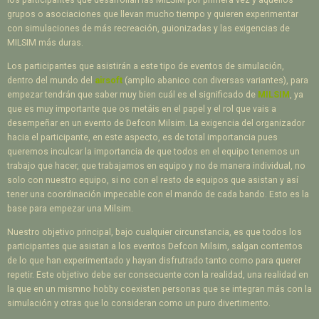
los participantes que desarrollan las MILSIM por primera vez y aquellos
grupos o asociaciones que llevan mucho tiempo y quieren experimentar
con simulaciones de más recreación, guionizadas y las exigencias de
MILSIM más duras.
Los participantes que asistirán a este tipo de eventos de simulación,
dentro del mundo del
airsoft
(amplio abanico con diversas variantes), para
empezar tendrán que saber muy bien cuál es el significado de
MILSIM
, ya
que es muy importante que os metáis en el papel y el rol que vais a
desempeñar en un evento de Defcon Milsim. La exigencia del organizador
hacia el participante, en este aspecto, es de total importancia pues
queremos inculcar la importancia de que todos en el equipo tenemos un
trabajo que hacer, que trabajamos en equipo y no de manera individual, no
solo con nuestro equipo, si no con el resto de equipos que asistan y así
tener una coordinación impecable con el mando de cada bando. Esto es la
base para empezar una Milsim.
Nuestro objetivo principal, bajo cualquier circunstancia, es que todos los
participantes que asistan a los eventos Defcon Milsim, salgan contentos
de lo que han experimentado y hayan disfrutrado tanto como para querer
repetir. Este objetivo debe ser consecuente con la realidad, una realidad en
la que en un mismno hobby coexisten personas que se integran más con la
simulación y otras que lo consideran como un puro divertimento.