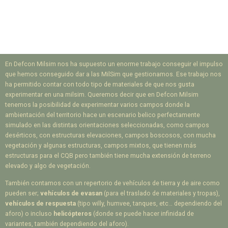
En Defcon Milsim nos ha supuesto un enorme trabajo conseguir el impulso
que hemos conseguido dar a las MilSim que gestionamos. Ese trabajo nos
ha permitido contar con todo tipo de materiales de que nos gusta
experimentar en una milsim. Queremos decir que en Defcon Milsim
tenemos la posibilidad de experimentar varios campos donde la
ambientación del territorio hace un escenario belico perfectamente
simulado en las distintas orientaciones seleccionadas, como campos
desérticos, con estructuras elevaciones, campos boscosos, con mucha
vegetación y algunas estructuras, campos mixtos, que tienen más
estructuras para el CQB pero también tiene mucha extensión de terreno
elevado y algo de vegetación.
También contamos con un repertorio de vehículos de tierra y de aire como
pueden ser;
vehículos de evasan
(para el traslado de materiales y tropas),
vehículos de respuesta
(tipo willy, humvee, tanques, etc… dependiendo del
aforo) o incluso
helicópteros
(donde se puede hacer infinidad de
variantes, también dependiendo del aforo).