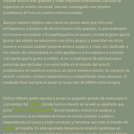
obtener aforos más grandes y crear mayores inversiones a la hora de
organizar un evento nacional. Una vez conseguido ese objetivo
pondremos el foco en eventos internacionales.
Aunque nuestro objetivo sea crecer no quiere decir que sólo nos
enfoquemos a eventos de aforos mucho más grandes, lo que realmente
nos mueve es inculcar a los participantes un camino donde la gente que le
gustan las milsim se relacionen con otros grupos y coincidan en otros
eventos e incluso puedan juntarse ambos equipos y crear uno dedicado a
las milsim, de esta manera no solo ayudamos a los equipos a conocer
más gente que le guste el milsim, si no a crear lazos de amistad entre
personas que disfrutan con este hobby en el mundo del airsoft,
juntándonos en nuestros eventos, en otros eventos milsim, en campos de
airsoft o tiendas, incluso relajándonos y compartiendo unas cervezas. El
resultado final siempre es pasar un buen rato de MilSim entre amigos.
Defcon Milsim quiera aportar y poner su pequeño granito de arena para la
comunidad del
airsoft
, donde hemos creado en la web un apartado que
pone “
crea tu propio evento
” donde tendréis, todos los equipos y
asociaciones, la posibilidad de hacer un evento privado o público
(dependiendo el caso) y poder conectar y fomentar aun más el mundo del
Milsim
en España. En este apartado tenemos la ocasión gestionar un