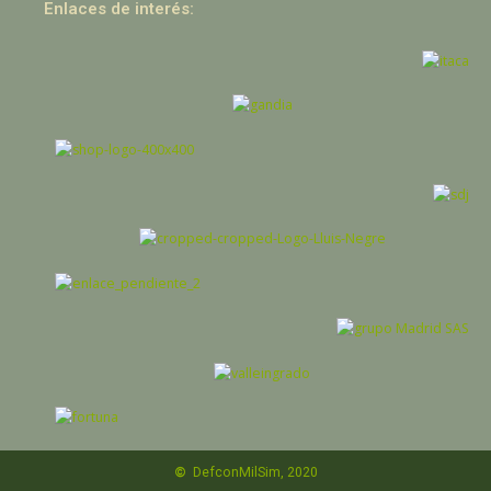
Enlaces de interés:
©
DefconMilSim, 2020